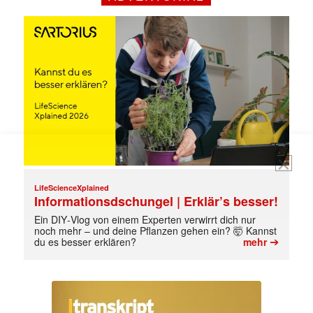
jede Woche aktuell informiert.
E-
Mail
(erforderlich)
LifeScienceXplained
Informationsdschungel | Erklär’s besser!
Ein DIY‑Vlog von einem Experten verwirrt dich nur
noch mehr – und deine Pflanzen gehen ein? 🤯 Kannst
➔
du es besser erklären?
mehr