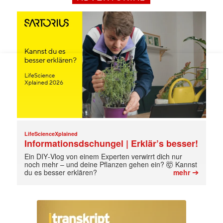
jede Woche aktuell informiert.
E-
Mail
(erforderlich)
LifeScienceXplained
Informationsdschungel | Erklär’s besser!
Ein DIY‑Vlog von einem Experten verwirrt dich nur
noch mehr – und deine Pflanzen gehen ein? 🤯 Kannst
➔
du es besser erklären?
mehr