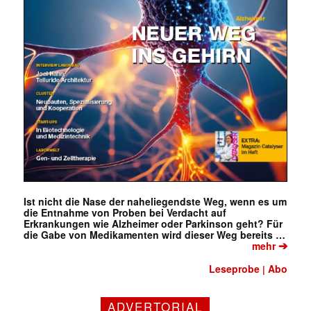
Ist nicht die Nase der naheliegendste Weg, wenn es um
die Entnahme von Proben bei Verdacht auf
Erkrankungen wie Alzheimer oder Parkinson geht? Für
die Gabe von Medikamenten wird dieser Weg bereits …
➔
mehr
Leseprobe
Abo
|
Mit dem |transkript-Newsletter
ADVERTORIAL