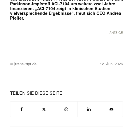
Parkinson-Impfstoff ACI-7104 um weitere zwei Jahre
finanzieren. „ACI-7104 zeigt in klinischen Studien
vielversprechende Ergebnisse“, freut sich CEO Andrea
Pfeifer.
ANZEIGE
© |transkript.de
12. Juni 2026
TEILEN SIE DIESE SEITE