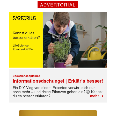
ADVERTORIAL
LifeScienceXplained
Mit dem |transkript-Newsletter
Informationsdschungel | Erklär’s besser!
jede Woche aktuell informiert.
Ein DIY‑Vlog von einem Experten verwirrt dich nur
noch mehr – und deine Pflanzen gehen ein? 🤯 Kannst
➔
du es besser erklären?
mehr
E-
Mail
(erforderlich)