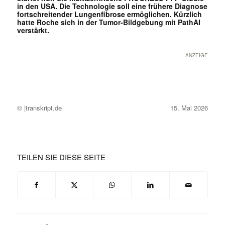
in den USA. Die Technologie soll eine frühere Diagnose
fortschreitender Lungenfibrose ermöglichen. Kürzlich
hatte Roche sich in der Tumor-Bildgebung mit PathAI
verstärkt.
ANZEIGE
© |transkript.de
15. Mai 2026
TEILEN SIE DIESE SEITE