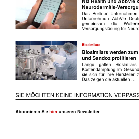
Nia Health und AbbVie k
Neurodermitis-Versorg
Das Berliner Unternehmen
Unternehmen AbbVie Deuts
gemeinsam die Weiteren
Versorgungslösung für Neuro
Biosimilars
Biosimilars werden zu
und Sandoz profitieren
Lange galten Biosimilar
Kostendämpfung im Gesundh
sie sich für ihre Herstelle
Das zeigen die aktuellen …
SIE MÖCHTEN KEINE INFORMATION VERPAS
Abonnieren Sie
hier
unseren Newsletter