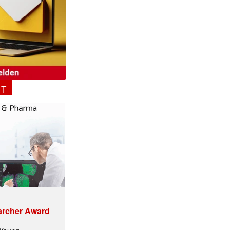
NT
✕
archer Award