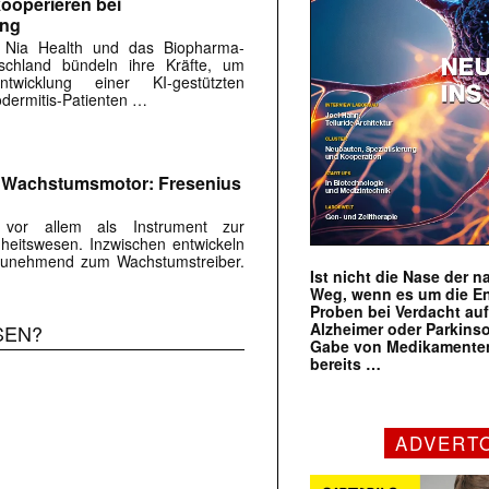
ooperieren bei
ung
 Nia Health und das Biopharma-
chland bündeln ihre Kräfte, um
twicklung einer KI-gestützten
dermitis-Patienten …
m Wachstumsmotor: Fresenius
s vor allem als Instrument zur
eitswesen. Inzwischen entwickeln
r zunehmend zum Wachstumstreiber.
Ist nicht die Nase der 
Weg, wenn es um die E
Proben bei Verdacht au
Alzheimer oder Parkins
SEN?
Gabe von Medikamenten
bereits …
ADVERT