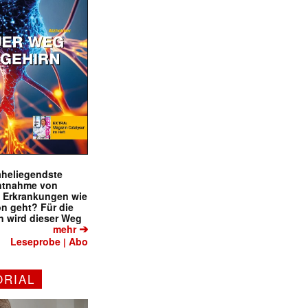
naheliegendste
ntnahme von
f Erkrankungen wie
on geht? Für die
 wird dieser Weg
➔
mehr
Leseprobe
Abo
|
ORIAL