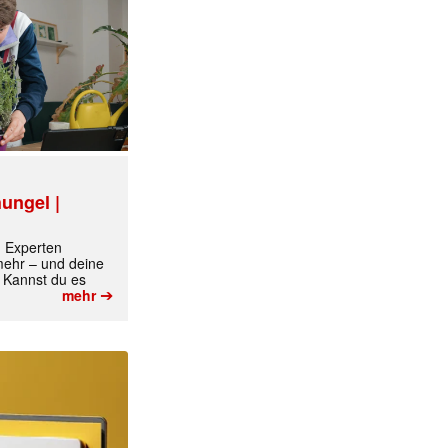
ungel |
m Experten
 mehr – und deine
 Kannst du es
➔
mehr