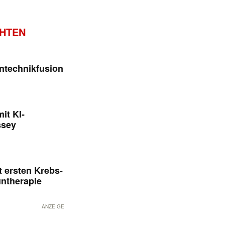
CHTEN
ntechnikfusion
it KI-
ssey
 ersten Krebs-
untherapie
ANZEIGE