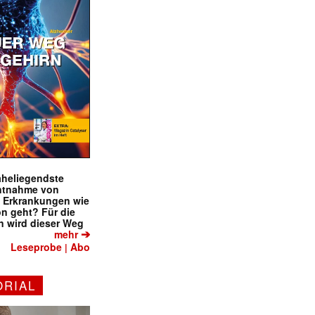
naheliegendste
ntnahme von
f Erkrankungen wie
on geht? Für die
 wird dieser Weg
➔
mehr
Leseprobe
Abo
|
ORIAL