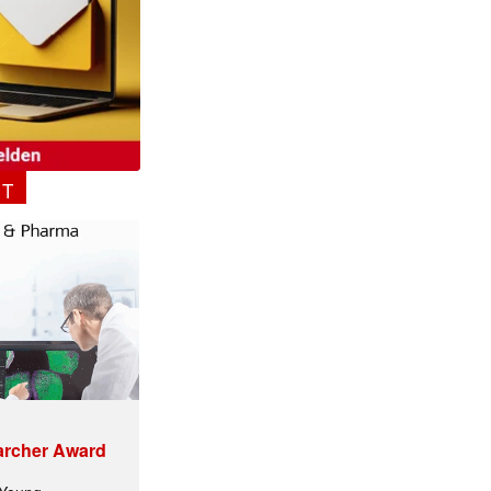
NT
archer Award
✕