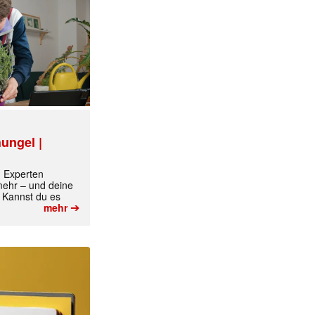
ungel |
m Experten
 mehr – und deine
 Kannst du es
➔
mehr