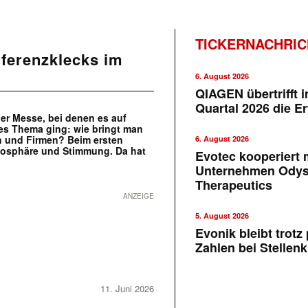
TICKERNACHRI
nferenzklecks im
6. August 2026
QIAGEN übertrifft 
Quartal 2026 die E
er Messe, bei denen es auf
es Thema ging: wie bringt man
en und Firmen? Beim ersten
6. August 2026
mosphäre und Stimmung. Da hat
Evotec kooperiert m
Unternehmen Ody
Therapeutics
ANZEIGE
5. August 2026
Evonik bleibt trotz 
Zahlen bei Stellen
11. Juni 2026