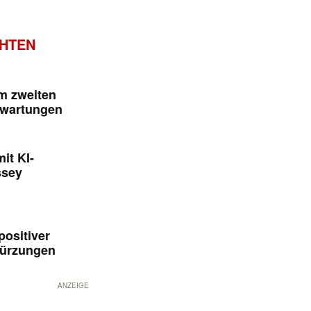
CHTEN
im zweiten
rwartungen
it KI-
ssey
positiver
kürzungen
ANZEIGE