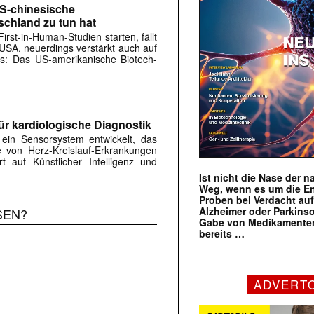
US-chinesische
schland zu tun hat
rst-in-Human-Studien starten, fällt
e USA, neuerdings verstärkt auch auf
rs: Das US-amerikanische Biotech-
ür kardiologische Diagnostik
in Sensorsystem entwickelt, das
 von Herz-Kreislauf-Erkrankungen
rt auf Künstlicher Intelligenz und
Ist nicht die Nase der 
Weg, wenn es um die E
Proben bei Verdacht au
Alzheimer oder Parkins
SEN?
Gabe von Medikamenten
bereits …
ADVERT