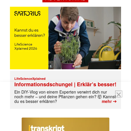
jede Woche aktuell informiert.
E-
Mail
(erforderlich)
LifeScienceXplained
Informationsdschungel | Erklär’s besser!
Ein DIY‑Vlog von einem Experten verwirrt dich nur
noch mehr – und deine Pflanzen gehen ein? 🤯 Kannst
➔
du es besser erklären?
mehr