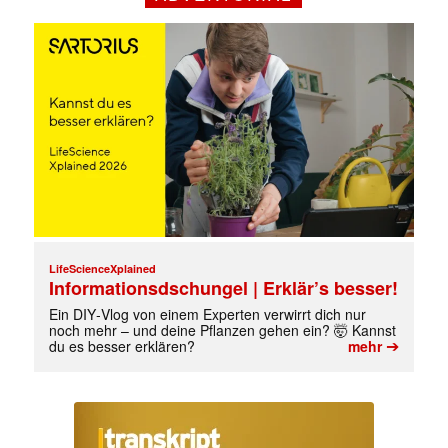
Mit dem |transkript-Newsletter
jede Woche aktuell informiert.
E-
Mail
(erforderlich)
LifeScienceXplained
Informationsdschungel | Erklär’s besser!
Ein DIY‑Vlog von einem Experten verwirrt dich nur
noch mehr – und deine Pflanzen gehen ein? 🤯 Kannst
➔
du es besser erklären?
mehr