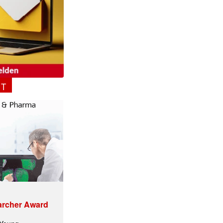
NT
✕
archer Award