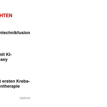
CHTEN
ntechnikfusion
it KI-
ssey
 ersten Krebs-
untherapie
ANZEIGE