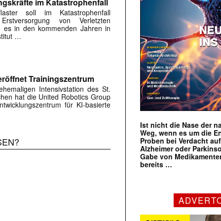
ngskräfte im Katastrophenfall
flaster soll im Katastrophenfall
Erstversorgung von Verletzten
ird es in den kommenden Jahren in
titut …
röffnet Trainingszentrum
hemaligen Intensivstation des St.
rchen hat die United Robotics Group
twicklungszentrum für KI-basierte
Ist nicht die Nase der 
Weg, wenn es um die E
SEN?
Proben bei Verdacht au
Alzheimer oder Parkins
Gabe von Medikamenten
bereits …
ADVERT