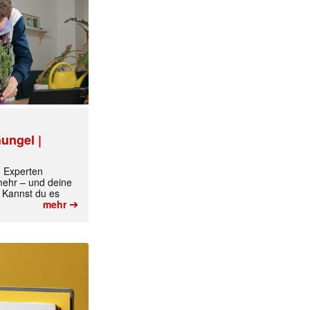
ungel |
m Experten
 mehr – und deine
 Kannst du es
➔
mehr