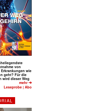
naheliegendste
ntnahme von
f Erkrankungen wie
on geht? Für die
 wird dieser Weg
➔
mehr
Leseprobe
Abo
|
ORIAL