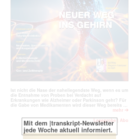
Mit dem |transkript-Newsletter
jede Woche aktuell informiert.
E-
Mail
(erforderlich)
Ist nicht die Nase der naheliegendste Weg, wenn es um
die Entnahme von Proben bei Verdacht auf
Erkrankungen wie Alzheimer oder Parkinson geht? Für
die Gabe von Medikamenten wird dieser Weg bereits …
➔
mehr
Leseprobe
Abo
|