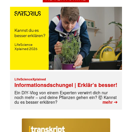
LifeScienceXplained
Informationsdschungel | Erklär’s besser!
Mit dem |transkript-Newsletter
jede Woche aktuell informiert.
Ein DIY‑Vlog von einem Experten verwirrt dich nur
noch mehr – und deine Pflanzen gehen ein? 🤯 Kannst
➔
du es besser erklären?
mehr
E-
Mail
(erforderlich)