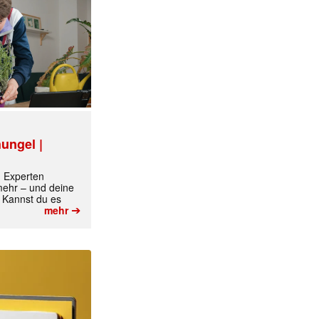
ungel |
m Experten
 mehr – und deine
 Kannst du es
➔
mehr
✕