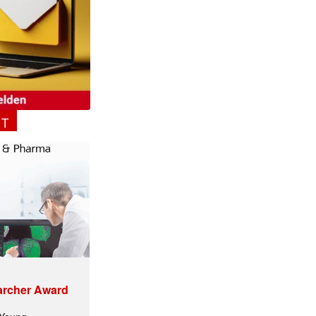
NT
archer Award