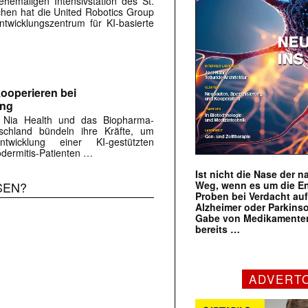
hemaligen Intensivstation des St.
rchen hat die United Robotics Group
twicklungszentrum für KI-basierte
ooperieren bei
ung
 Nia Health und das Biopharma-
chland bündeln ihre Kräfte, um
twicklung einer KI-gestützten
dermitis-Patienten …
Ist nicht die Nase der 
Weg, wenn es um die E
SEN?
Proben bei Verdacht au
Alzheimer oder Parkins
Gabe von Medikamenten
bereits …
ADVERT