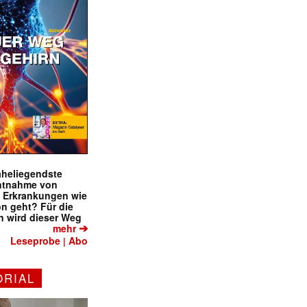
naheliegendste
ntnahme von
f Erkrankungen wie
on geht? Für die
 wird dieser Weg
➔
mehr
Leseprobe
Abo
|
ORIAL