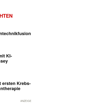
CHTEN
ntechnikfusion
it KI-
ssey
 ersten Krebs-
untherapie
ANZEIGE