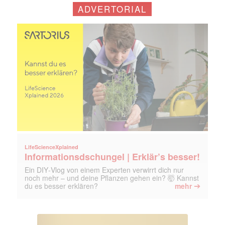
Mit dem |transkript-Newsletter
ADVERTORIAL
jede Woche aktuell informiert.
E-
Mail
(erforderlich)
LifeScienceXplained
Informationsdschungel | Erklär’s besser!
Ein DIY‑Vlog von einem Experten verwirrt dich nur
noch mehr – und deine Pflanzen gehen ein? 🤯 Kannst
➔
du es besser erklären?
mehr