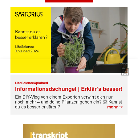
jede Woche aktuell informiert.
E-
Mail
(erforderlich)
LifeScienceXplained
Informationsdschungel | Erklär’s besser!
Ein DIY‑Vlog von einem Experten verwirrt dich nur
noch mehr – und deine Pflanzen gehen ein? 🤯 Kannst
➔
du es besser erklären?
mehr