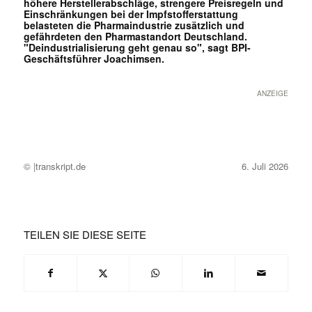
höhere Herstellerabschläge, strengere Preisregeln und
Einschränkungen bei der Impfstofferstattung
belasteten die Pharmaindustrie zusätzlich und
gefährdeten den Pharmastandort Deutschland.
"Deindustrialisierung geht genau so", sagt BPI-
Geschäftsführer Joachimsen.
ANZEIGE
© |transkript.de
6. Juli 2026
TEILEN SIE DIESE SEITE