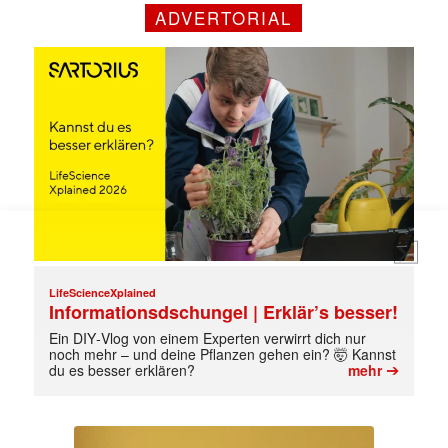
Mit dem |transkript-Newsletter
ADVERTORIAL
jede Woche aktuell informiert.
E-
Mail
(erforderlich)
LifeScienceXplained
Informationsdschungel | Erklär’s besser!
Ein DIY‑Vlog von einem Experten verwirrt dich nur
noch mehr – und deine Pflanzen gehen ein? 🤯 Kannst
➔
du es besser erklären?
mehr