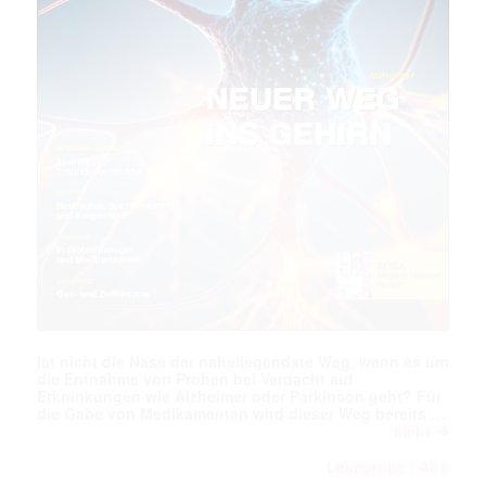
Ist nicht die Nase der naheliegendste Weg, wenn es um
die Entnahme von Proben bei Verdacht auf
Erkrankungen wie Alzheimer oder Parkinson geht? Für
die Gabe von Medikamenten wird dieser Weg bereits …
➔
mehr
Leseprobe
Abo
|