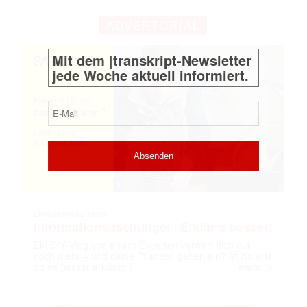
Mit dem |transkript-Newsletter
jede Woche aktuell informiert.
ADVERTORIAL
E-
Mail
(erforderlich)
LifeScienceXplained
Informationsdschungel | Erklär’s besser!
Ein DIY‑Vlog von einem Experten verwirrt dich nur
noch mehr – und deine Pflanzen gehen ein? 🤯 Kannst
➔
du es besser erklären?
mehr