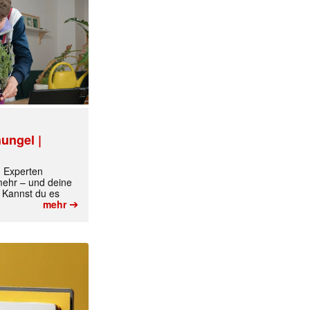
ungel |
m Experten
 mehr – und deine
 Kannst du es
➔
mehr