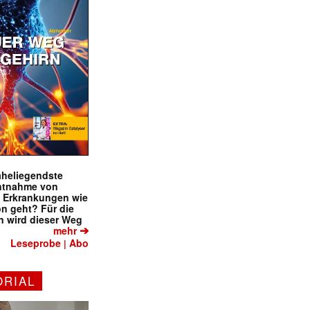
naheliegendste
ntnahme von
f Erkrankungen wie
on geht? Für die
 wird dieser Weg
➔
mehr
Leseprobe
Abo
|
ORIAL