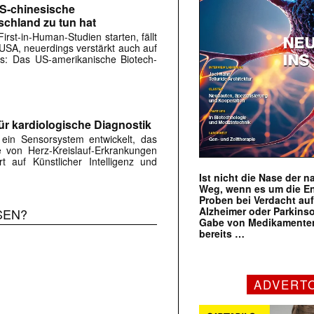
US-chinesische
schland zu tun hat
rst-in-Human-Studien starten, fällt
e USA, neuerdings verstärkt auch auf
rs: Das US-amerikanische Biotech-
ür kardiologische Diagnostik
in Sensorsystem entwickelt, das
 von Herz-Kreislauf-Erkrankungen
rt auf Künstlicher Intelligenz und
Ist nicht die Nase der 
Weg, wenn es um die E
Proben bei Verdacht au
Alzheimer oder Parkins
SEN?
Gabe von Medikamenten
bereits …
ADVERT