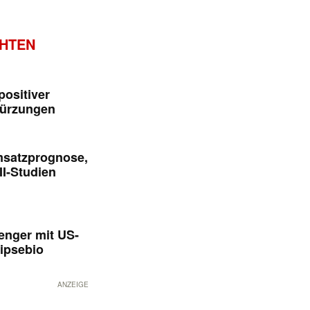
CHTEN
positiver
kürzungen
msatzprognose,
II-Studien
enger mit US-
ipsebio
ANZEIGE