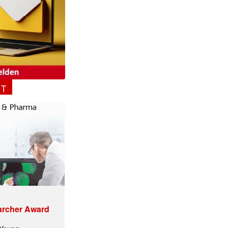
✕
NT
archer Award