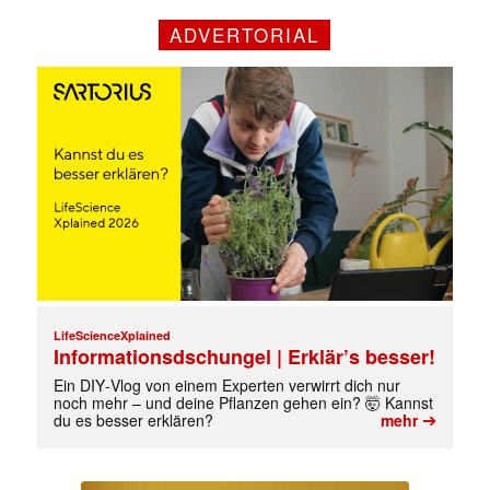
ADVERTORIAL
LifeScienceXplained
Informationsdschungel | Erklär’s besser!
Ein DIY‑Vlog von einem Experten verwirrt dich nur
noch mehr – und deine Pflanzen gehen ein? 🤯 Kannst
Mit dem |transkript-Newsletter
➔
du es besser erklären?
mehr
jede Woche aktuell informiert.