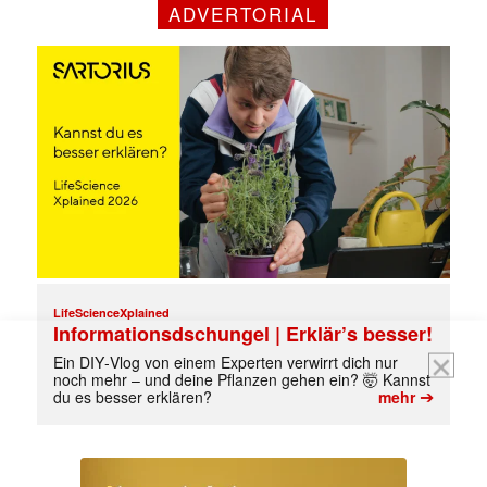
Mit dem |transkript-Newsletter
ADVERTORIAL
jede Woche aktuell informiert.
E-
Mail
(erforderlich)
LifeScienceXplained
Informationsdschungel | Erklär’s besser!
Ein DIY‑Vlog von einem Experten verwirrt dich nur
noch mehr – und deine Pflanzen gehen ein? 🤯 Kannst
➔
du es besser erklären?
mehr