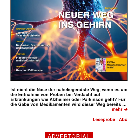
Ist nicht die Nase der naheliegendste Weg, wenn es um
die Entnahme von Proben bei Verdacht auf
Erkrankungen wie Alzheimer oder Parkinson geht? Für
die Gabe von Medikamenten wird dieser Weg bereits …
➔
mehr
Leseprobe
Abo
|
Mit dem |transkript-Newsletter
ADVERTORIAL