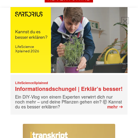
jede Woche aktuell informiert.
E-
Mail
(erforderlich)
LifeScienceXplained
Informationsdschungel | Erklär’s besser!
Ein DIY‑Vlog von einem Experten verwirrt dich nur
noch mehr – und deine Pflanzen gehen ein? 🤯 Kannst
➔
du es besser erklären?
mehr