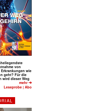
naheliegendste
ntnahme von
f Erkrankungen wie
on geht? Für die
 wird dieser Weg
➔
mehr
Leseprobe
Abo
|
ORIAL