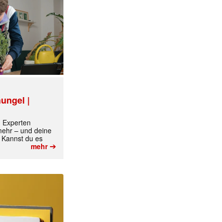
ungel |
m Experten
 mehr – und deine
 Kannst du es
➔
mehr