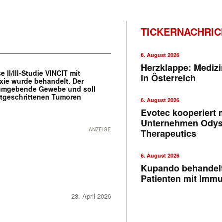
TICKERNACHRI
6. August 2026
Herzklappe: Medizi
II/III-Studie VINCIT mit
in Österreich
exie wurde behandelt. Der
morumgebende Gewebe und soll
rtgeschrittenen Tumoren
6. August 2026
Evotec kooperiert m
Unternehmen Ody
ANZEIGE
Therapeutics
6. August 2026
Kupando behandelt
Patienten mit Imm
23. April 2026