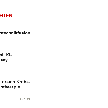
CHTEN
ntechnikfusion
it KI-
ssey
 ersten Krebs-
untherapie
ANZEIGE