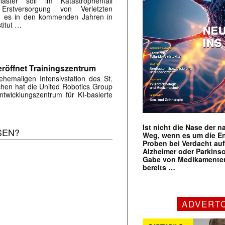
flaster soll im Katastrophenfall
Erstversorgung von Verletzten
ird es in den kommenden Jahren in
titut …
röffnet Trainingszentrum
hemaligen Intensivstation des St.
rchen hat die United Robotics Group
twicklungszentrum für KI-basierte
Ist nicht die Nase der 
SEN?
Weg, wenn es um die E
Proben bei Verdacht au
Alzheimer oder Parkins
Gabe von Medikamenten
bereits …
ADVERT