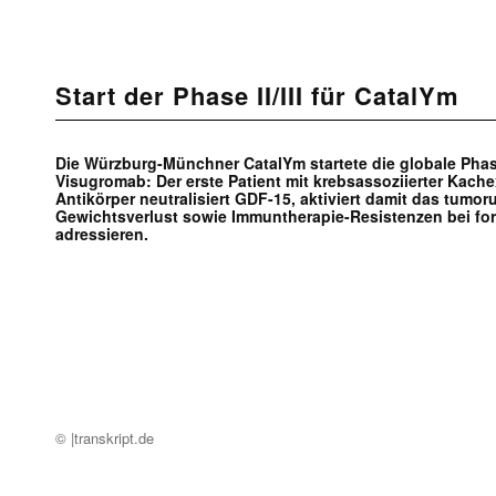
Start der Phase II/III für CatalYm
Die Würzburg-Münchner CatalYm startete die globale Phase 
Visugromab: Der erste Patient mit krebsassoziierter Kach
Antikörper neutralisiert GDF-15, aktiviert damit das tu
Gewichtsverlust sowie Immuntherapie-Resistenzen bei fo
adressieren.
© |transkript.de