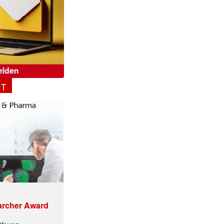
NT
✕
archer Award