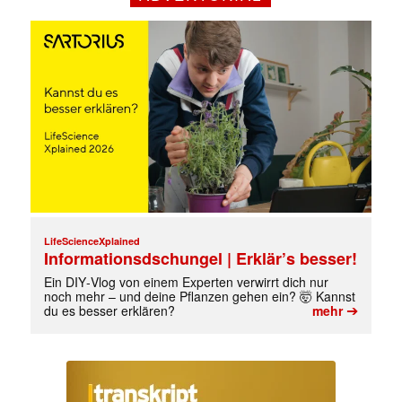
LifeScienceXplained
Informationsdschungel | Erklär’s besser!
Mit dem |transkript-Newsletter
jede Woche aktuell informiert.
Ein DIY‑Vlog von einem Experten verwirrt dich nur
noch mehr – und deine Pflanzen gehen ein? 🤯 Kannst
➔
du es besser erklären?
mehr
E-
Mail
(erforderlich)