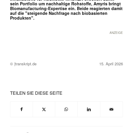
sein Portfolio um nachhaltige Rohstoffe, Amyris bringt
Biomanufacturing-Expertise ein. Beide reagierten damit
auf die "steigende Nachfrage nach biobasierten
Produkten".
ANZEIGE
© |transkript.de
15. April 2026
TEILEN SIE DIESE SEITE