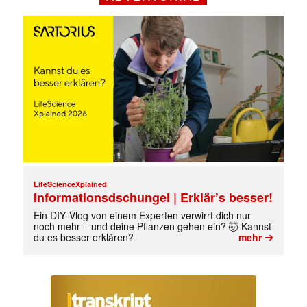
Mit dem |transkript-Newsletter
jede Woche aktuell informiert.
E-
Mail
(erforderlich)
LifeScienceXplained
Informationsdschungel | Erklär’s besser!
Ein DIY‑Vlog von einem Experten verwirrt dich nur
noch mehr – und deine Pflanzen gehen ein? 🤯 Kannst
➔
du es besser erklären?
mehr