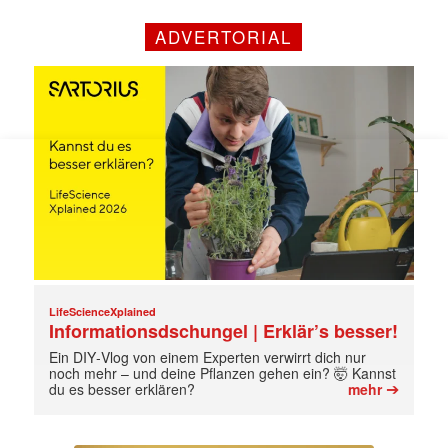
Mit dem |transkript-Newsletter
ADVERTORIAL
jede Woche aktuell informiert.
E-
Mail
(erforderlich)
LifeScienceXplained
Informationsdschungel | Erklär’s besser!
Ein DIY‑Vlog von einem Experten verwirrt dich nur
noch mehr – und deine Pflanzen gehen ein? 🤯 Kannst
➔
du es besser erklären?
mehr