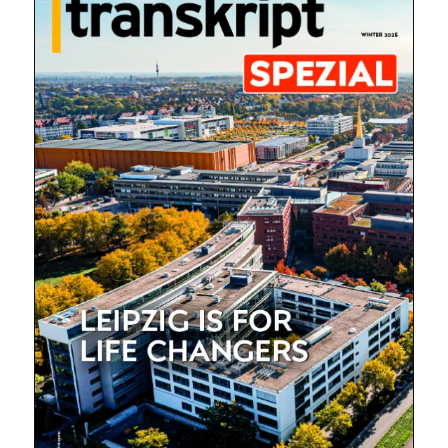
Mit dem |transkript-Newsletter
jede Woche aktuell informiert.
E-
Mail
(erforderlich)