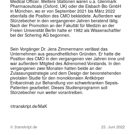
Medical Officer. Weitere Stationen waren u.a. Glenmark
Pharmaceuticals (Oxford, UK) oder die Eisbach Bio GmbH
in München, wo er von September 2021 bis März 2022
ebenfalls die Position des CMO bekleidete. Außerdem war
Stürzebecher in den vergangenen Jahren beratend tätig.
Nach der Promotion an der Fakultät für Medizin an der
Freien Universität Berlin hatte er 1982 als Wissenschaftler
bei der Schering AG begonnen.
Sein Vorgänger Dr. Jens Zimmermann verlässt das
Unternehmen aus gesundheitlichen Gründen. Er hatte die
Position des CMO in den vergangenen vier Jahren inne und
war außerdem Mitglied des Adrenomed-Vorstands. In den
vergangenen zwei Monaten hatten beide an der
Zulassungsstrategie und dem Design der bevorstehenden
pivotalen Studie für den monoklonalen Antikörper
Enibarcimab zur Behandlung von schwerkranken Sepsis-
Patienten gearbeitet. Dieses Studienprogramm soll
Stürzebecher nun weiter vorantreiben.
©transkript.de/MaK
© |transkript.de
23. Juni 2022