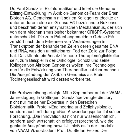
Dr. Paul Scholz ist Bioinformatiker und leitet die Genome-
Editing-Entwicklung im Akribion-Genomics-Team der Brain
Biotech AG. Gemeinsam mit seinen Kollegen entdeckte er
unter anderem eine als G-dase E® bezeichnete Nuklease
und beschrieb deren enzymatischen Mechanismus, der sich
von dem Mechanismus bisher bekannter CRISPR-Systeme
unterscheidet. Die zum Patent angemeldete G-dase E®
zerstört nach dem Erkennen von Veränderungen im
Transkriptom der behandelten Zellen deren gesamte DNA
und RNA, was den unmittelbaren Tod der Zelle zur Folge
hat. Das könnte ein Ansatz für neue Therapiemöglichkeiten
sein, zum Beispiel in der Onkologie. Scholz und seine
Kollegen von Akribion Genomics wollen ihre Technologie
nun für die Entwicklung von Therapeutika nutzbar machen.
Die Ausgründung der Akribion Genomics als Brain-
Tochtergesellschaft wird derzeit vorbereitet.
Die Preisverleihung erfolgte Mitte September auf der VAAM-
Jahrestagung in Göttingen. Scholz überzeugte die Jury
nicht nur mit seiner Expertise in den Bereichen
Bioinformatik, Protein-Engineering und Zellphysiologie,
sondern auch mit dem großen Anwendungspotential seiner
Forschung. „Die Innovation ist nicht nur wissenschaftlich,
sondern auch wirtschaftlich erfolgversprechend, wie die
geplante Ausgründung beweist“, hieß es in der Laudatio
von VAAM-Vizepräsident Prof. Dr. Stefan Pelzer. Der