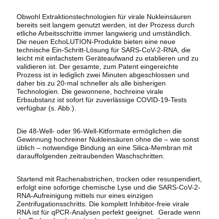
Obwohl Extraktionstechnologien für virale Nukleinsäuren
bereits seit langem genutzt werden, ist der Prozess durch
etliche Arbeitsschritte immer langwierig und umständlich.
Die neuen EchoLUTION-Produkte bieten eine neue
technische Ein-Schritt-Lösung für SARS-CoV-2-RNA, die
leicht mit einfachstem Geräteaufwand zu etablieren und zu
validieren ist. Der gesamte, zum Patent eingereichte
Prozess ist in lediglich zwei Minuten abgeschlossen und
daher bis zu 20-mal schneller als alle bisherigen
Technologien. Die gewonnene, hochreine virale
Erbsubstanz ist sofort für zuverlässige COVID-19-Tests
verfügbar (s. Abb.).
Die 48-Well- oder 96-Well-Kitformate ermöglichen die
Gewinnung hochreiner Nukleinsäuren ohne die – wie sonst
üblich – notwendige Bindung an eine Silica-Membran mit
darauffolgenden zeitraubenden Waschschritten.
Startend mit Rachenabstrichen, trocken oder resuspendiert,
erfolgt eine sofortige chemische Lyse und die SARS-CoV-2-
RNA-Aufreinigung mittels nur eines einzigen
Zentrifugationsschritts. Die komplett Inhibitor-freie virale
RNA ist für qPCR-Analysen perfekt geeignet.
Gerade wenn