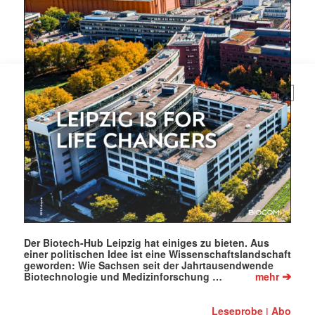
Mit dem |transkript-Newsletter
jede Woche aktuell informiert.
E-
Mail
(erforderlich)
Der Biotech-Hub Leipzig hat einiges zu bieten. Aus
einer politischen Idee ist eine Wissenschaftslandschaft
geworden: Wie Sachsen seit der Jahrtausendwende
➔
Biotechnologie und Medizinforschung …
mehr
Leseprobe
Abo
|