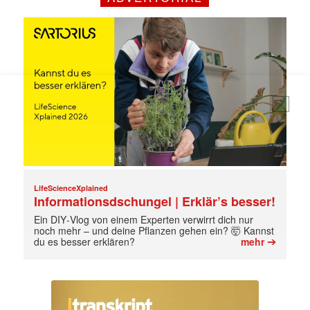
Mit dem |transkript-Newsletter
jede Woche aktuell informiert.
E-
Mail
(erforderlich)
LifeScienceXplained
Informationsdschungel | Erklär’s besser!
Ein DIY‑Vlog von einem Experten verwirrt dich nur
noch mehr – und deine Pflanzen gehen ein? 🤯 Kannst
➔
du es besser erklären?
mehr