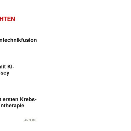
CHTEN
ntechnikfusion
it KI-
ssey
 ersten Krebs-
untherapie
ANZEIGE