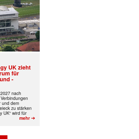
gy UK zieht
trum für
und -
✕
t 2027 nach
 Verbindungen
r und dem
ieck zu stärken
y UK“ wird für
➔
mehr