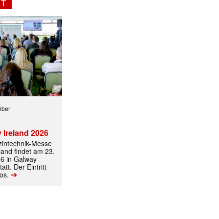
NT
mber
 Ireland 2026
izintechnik-Messe
land findet am 23.
6 in Galway
att. Der Eintritt
➔
los.