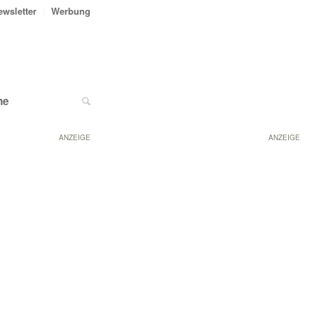
ewsletter
Werbung
ne
ANZEIGE
ANZEIGE