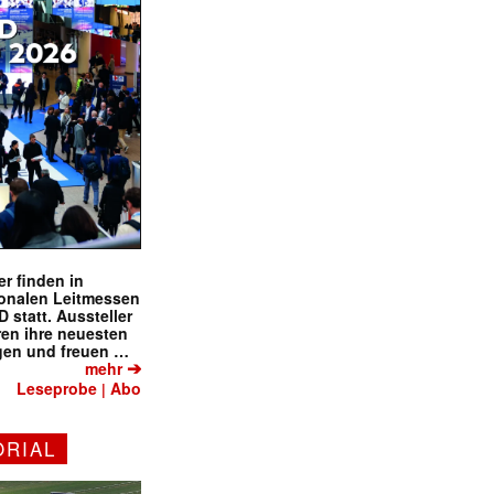
r finden in
ionalen Leitmessen
tatt. Aussteller
eren ihre neuesten
gen und freuen …
➔
mehr
Leseprobe
Abo
|
ORIAL