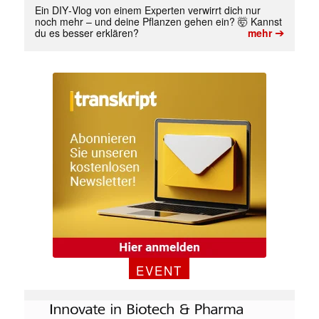
Ein DIY‑Vlog von einem Experten verwirrt dich nur
noch mehr – und deine Pflanzen gehen ein? 🤯 Kannst
➔
du es besser erklären?
mehr
Mit dem |transkript-Newsletter
jede Woche aktuell informiert.
E-
Mail
(erforderlich)
EVENT