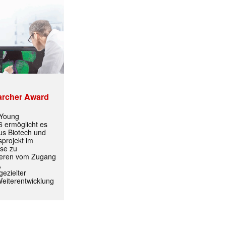
archer Award
 Young
 ermöglicht es
aus Biotech und
projekt im
yse zu
itieren vom Zugang
,
ezielter
Weiterentwicklung