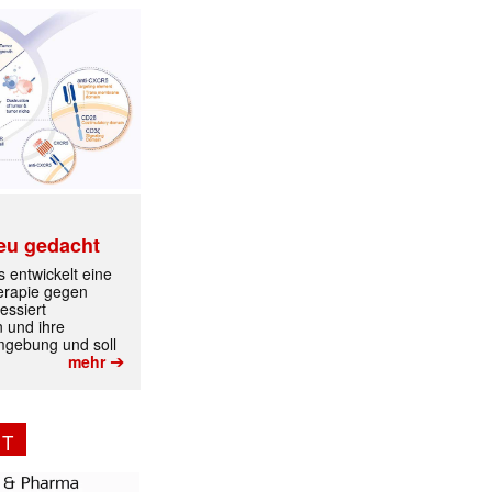
eu gedacht
 entwickelt eine
erapie gegen
essiert
n und ihre
mgebung und soll
➔
mehr
✕
NT