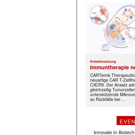
Krebsforschung
Immuntherapie n
CARTemis Therapeutics
neuartige CAR T-Zellth
CXCR5. Der Ansatz adr
gleichzeitig Tumorzelle
unterstützende Mikrou
so Rückfälle bei …
EVE