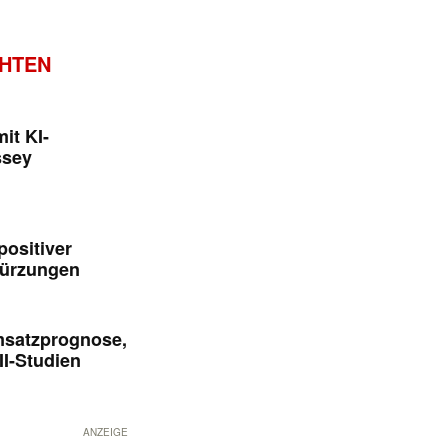
CHTEN
it KI-
ssey
positiver
kürzungen
msatzprognose,
II-Studien
ANZEIGE