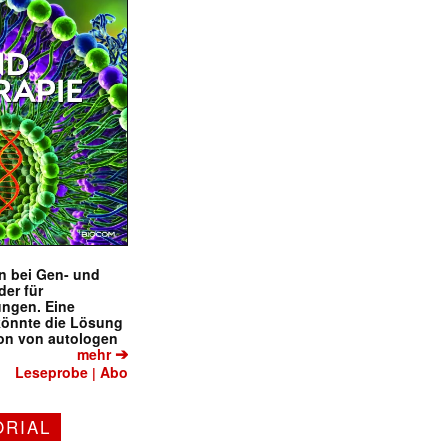
en bei Gen- und
der für
ungen. Eine
könnte die Lösung
ion von autologen
➔
mehr
Leseprobe
Abo
|
ORIAL