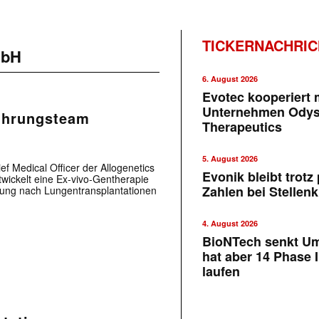
TICKERNACHRI
mbH
6. August 2026
Evotec kooperiert m
Unternehmen Ody
ührungsteam
Therapeutics
5. August 2026
ef Medical Officer der Allogenetics
Evonik bleibt trotz 
ickelt eine Ex-vivo-Gentherapie
Zahlen bei Stellen
ßung nach Lungentransplantationen
4. August 2026
BioNTech senkt U
hat aber 14 Phase I
laufen