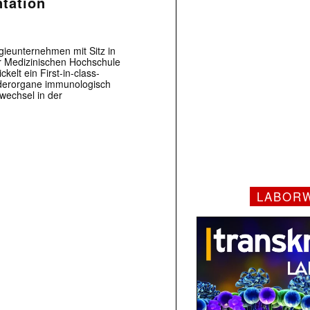
ntation
gieunternehmen mit Sitz in
er Medizinischen Hochschule
lt ein First-in-class-
enderorgane immunologisch
wechsel in der
LABOR