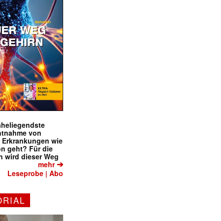
naheliegendste
ntnahme von
f Erkrankungen wie
on geht? Für die
 wird dieser Weg
➔
mehr
Leseprobe
Abo
|
ORIAL