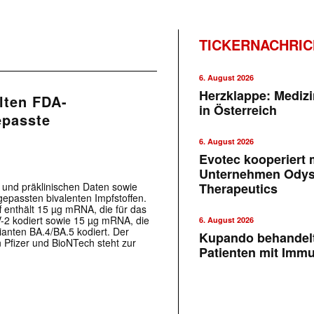
TICKERNACHRI
6. August 2026
Herzklappe: Medizi
lten FDA-
in Österreich
epasste
6. August 2026
Evotec kooperiert m
Unternehmen Ody
n und präklinischen Daten sowie
Therapeutics
epassten bivalenten Impfstoffen.
f enthält 15 µg mRNA, die für das
-2 kodiert sowie 15 µg mRNA, die
6. August 2026
ianten BA.4/BA.5 kodiert. Der
Kupando behandelt
 Pfizer und BioNTech steht zur
Patienten mit Imm