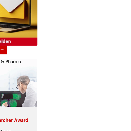
NT
ormiert.
archer Award