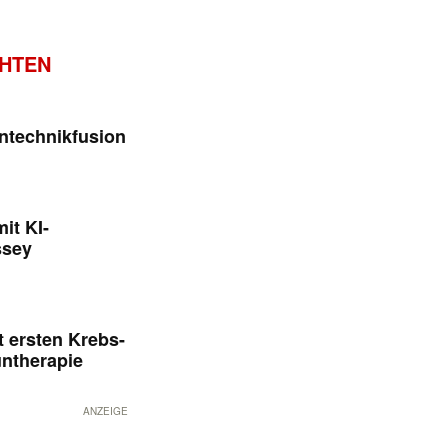
CHTEN
ntechnikfusion
it KI-
ssey
 ersten Krebs-
untherapie
ANZEIGE