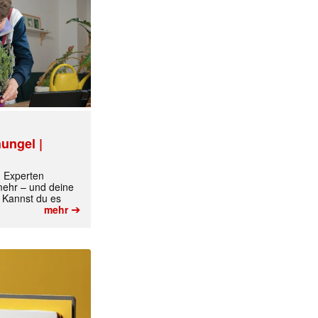
✕
ungel |
m Experten
 mehr – und deine
 Kannst du es
➔
mehr