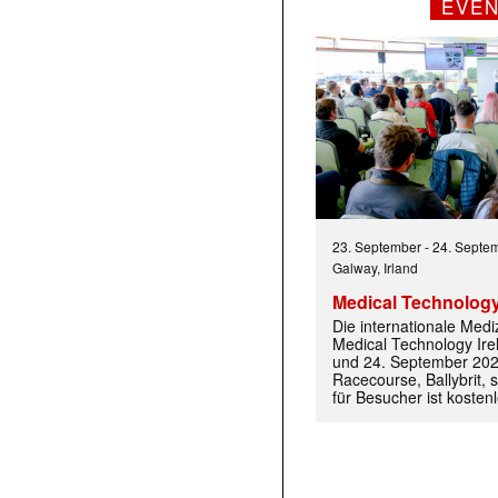
EVE
23. September
-
24. Septe
Galway, Irland
Medical Technology
Die internationale Med
Medical Technology Ire
 |transkript-Newsletter jede Woche aktuell inf
und 24. September 202
Racecourse, Ballybrit, st
für Besucher ist kosten
)