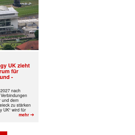
✕
gy UK zieht
trum für
und -
t 2027 nach
 Verbindungen
r und dem
ieck zu stärken
y UK“ wird für
➔
mehr