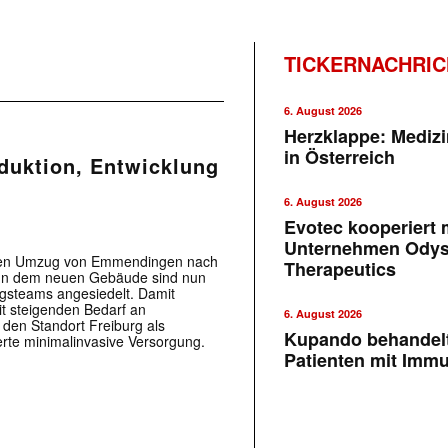
TICKERNACHRI
6. August 2026
Herzklappe: Medizi
in Österreich
oduktion, Entwicklung
6. August 2026
Evotec kooperiert m
Unternehmen Ody
ihren Umzug von Emmendingen nach
Therapeutics
n. In dem neuen Gebäude sind nun
ngsteams angesiedelt. Damit
t steigenden Bedarf an
6. August 2026
den Standort Freiburg als
Kupando behandelt
ierte minimalinvasive Versorgung.
Patienten mit Imm