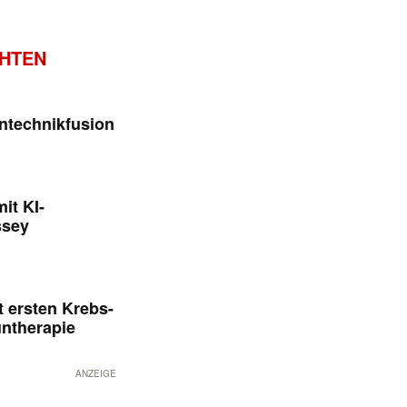
CHTEN
ntechnikfusion
it KI-
ssey
 ersten Krebs-
untherapie
ANZEIGE