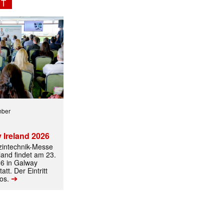
NT
mber
 Ireland 2026
izintechnik-Messe
land findet am 23.
ormiert.
6 in Galway
att. Der Eintritt
➔
los.