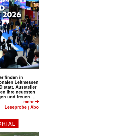
r finden in
ionalen Leitmessen
tatt. Aussteller
eren ihre neuesten
gen und freuen …
➔
mehr
Leseprobe
Abo
|
ORIAL