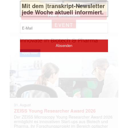
EVENT
31. August
ZEISS Young Researcher Award 2026
Der ZEISS Microscopy Young Researcher Award 2026
ermöglicht es innovativen Start-ups aus Biotech und
Pharma, ihr Forschungsprojekt im Bereich optischer