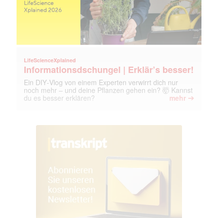
LifeScienceXplained
Informationsdschungel | Erklär’s besser!
Ein DIY‑Vlog von einem Experten verwirrt dich nur
noch mehr – und deine Pflanzen gehen ein? 🤯 Kannst
➔
du es besser erklären?
mehr
Mit dem |transkript-Newsletter
jede Woche aktuell informiert.
E-
Mail
(erforderlich)