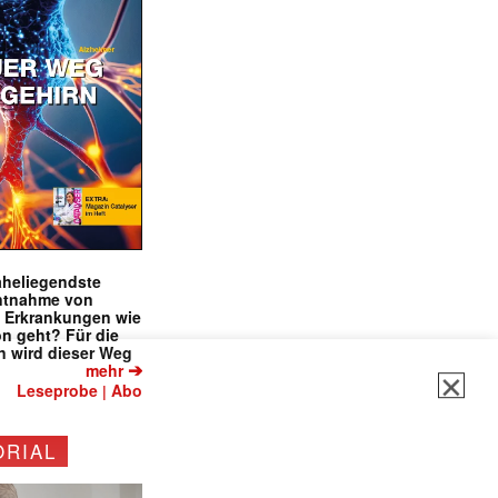
✕
naheliegendste
ntnahme von
f Erkrankungen wie
on geht? Für die
 wird dieser Weg
➔
mehr
Leseprobe
Abo
|
ORIAL