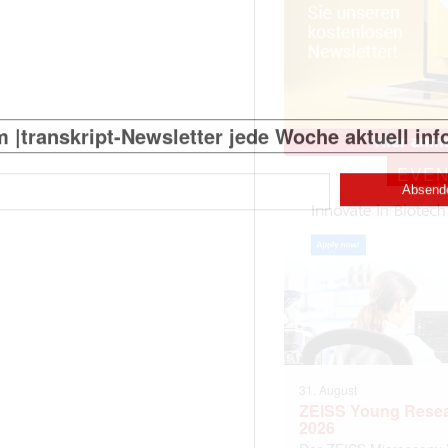
)
EVE
31. August
ZEISS Young Rese
2026