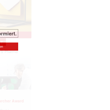
NT
archer Award