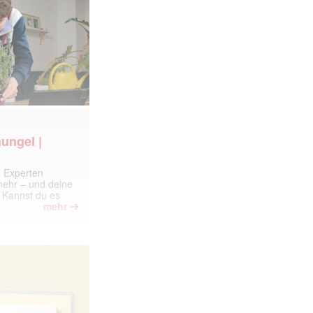
ungel |
m Experten
 mehr – und deine
 Kannst du es
➔
mehr
ormiert.