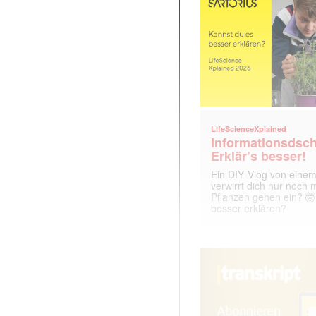
LifeScienceXplained
Informationsdsch
Erklär’s besser!
Ein DIY‑Vlog von eine
verwirrt dich nur noch
Pflanzen gehen ein? 🤯
besser erklären?
 |transkript-Newsletter jede Woche aktuell inf