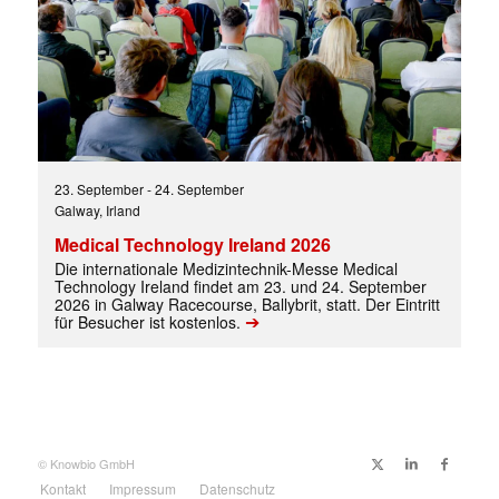
23. September
-
24. September
Galway, Irland
Medical Technology Ireland 2026
Die internationale Medizintechnik-Messe Medical
Technology Ireland findet am 23. und 24. September
Mit dem |transkript-Newsletter
2026 in Galway Racecourse, Ballybrit, statt. Der Eintritt
jede Woche aktuell informiert.
➔
für Besucher ist kostenlos.
E-
Mail
(erforderlich)
© Knowbio GmbH
Kontakt
Impressum
Datenschutz