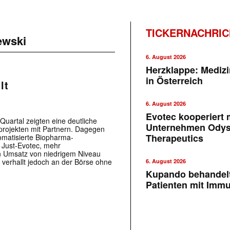
TICKERNACHRI
ewski
6. August 2026
Herzklappe: Medizi
in Österreich
lt
6. August 2026
Evotec kooperiert m
Quartal zeigten eine deutliche
Unternehmen Ody
projekten mit Partnern. Dagegen
Therapeutics
omatisierte Biopharma-
t Just-Evotec, mehr
n Umsatz von niedrigem Niveau
 verhallt jedoch an der Börse ohne
6. August 2026
Kupando behandelt
Patienten mit Imm