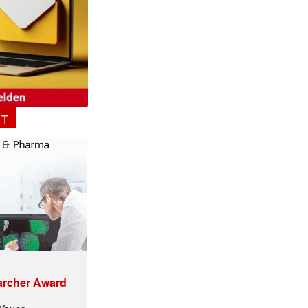
NT
archer Award