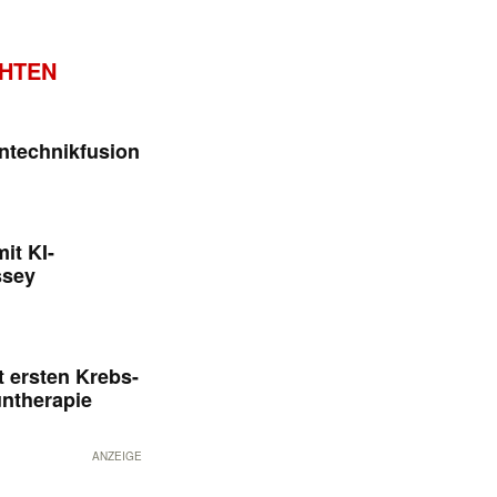
CHTEN
ntechnikfusion
it KI-
ssey
 ersten Krebs-
untherapie
ANZEIGE