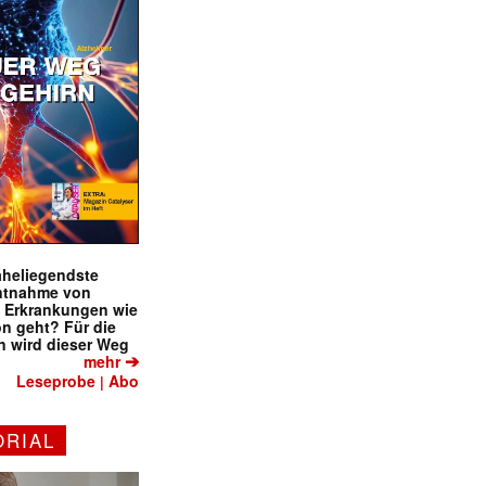
naheliegendste
ntnahme von
f Erkrankungen wie
on geht? Für die
 wird dieser Weg
➔
mehr
Leseprobe
Abo
|
ORIAL