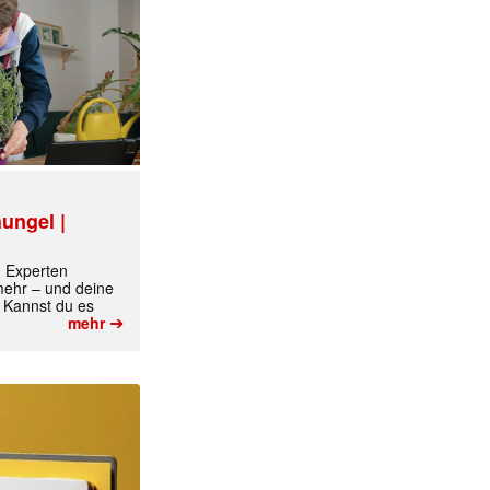
ungel |
m Experten
 mehr – und deine
 Kannst du es
➔
mehr