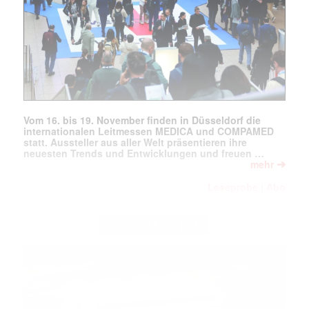
Vom 16. bis 19. November finden in Düsseldorf die
internationalen Leitmessen MEDICA und COMPAMED
statt. Aussteller aus aller Welt präsentieren ihre
neuesten Trends und Entwicklungen und freuen …
➔
mehr
Leseprobe
Abo
|
ADVERTORIAL