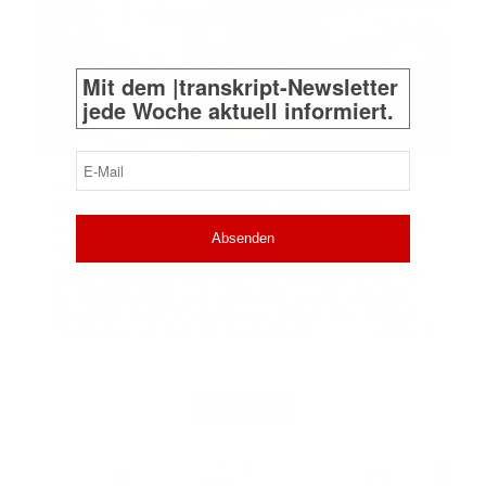
Mit dem |transkript-Newsletter
jede Woche aktuell informiert.
E-
Mail
Veranstaltung
(erforderlich)
Medical Technology UK zieht in ein
neues Zentrum für MedTech-Design und
-Innovation
Die Veranstaltung zieht 2027 nach Newmarket um, um
die Verbindungen zum Cambridge-Cluster und dem
gesamten Goldenen Dreieck zu stärken Die „Medical
➔
Technology UK“ wird für ihre Ausgabe …
mehr
EVENT