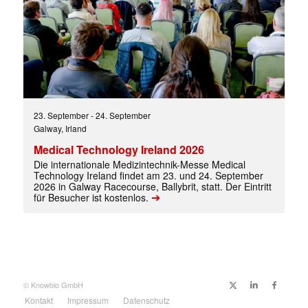
23. September
-
24. September
Galway, Irland
Medical Technology Ireland 2026
Die internationale Medizintechnik-Messe Medical
Technology Ireland findet am 23. und 24. September
Mit dem |transkript-Newsletter
2026 in Galway Racecourse, Ballybrit, statt. Der Eintritt
jede Woche aktuell informiert.
➔
für Besucher ist kostenlos.
E-
Mail
(erforderlich)
© Knowbio GmbH
Kontakt
Impressum
Datenschutz