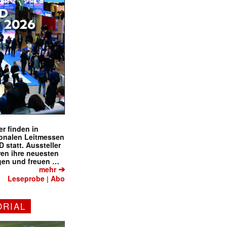
r finden in
ionalen Leitmessen
tatt. Aussteller
eren ihre neuesten
gen und freuen …
➔
mehr
Leseprobe
Abo
|
ORIAL