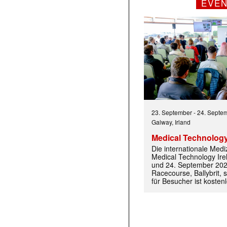
EVE
 |transkript-Newsletter jede Woche aktuell inf
23. September
-
24. Septe
Galway, Irland
Medical Technology
Die internationale Med
)
Medical Technology Ire
und 24. September 202
Racecourse, Ballybrit, st
für Besucher ist kosten