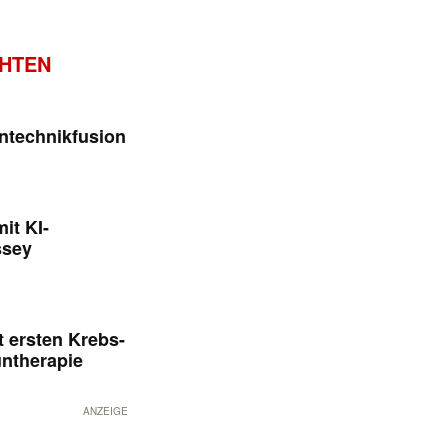
CHTEN
ntechnikfusion
it KI-
ssey
 ersten Krebs-
untherapie
ANZEIGE