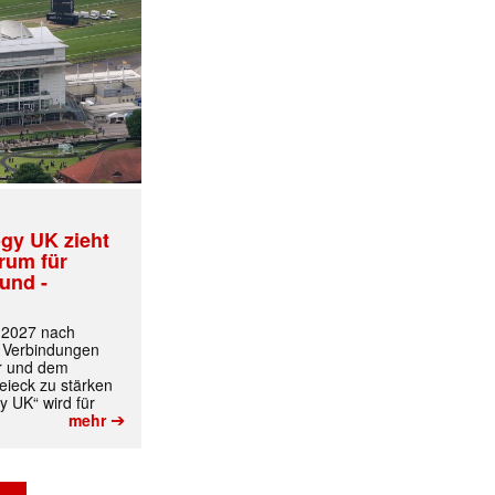
✕
gy UK zieht
trum für
und -
t 2027 nach
 Verbindungen
r und dem
ieck zu stärken
y UK“ wird für
➔
mehr