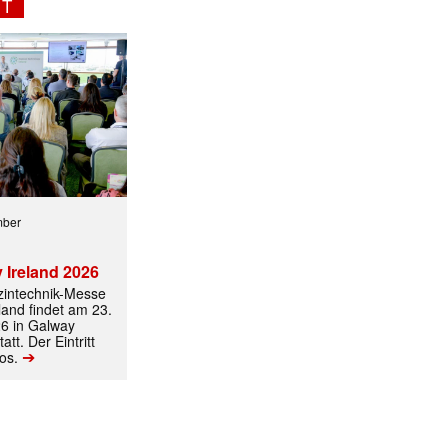
NT
ormiert.
mber
 Ireland 2026
izintechnik-Messe
land findet am 23.
6 in Galway
att. Der Eintritt
➔
los.