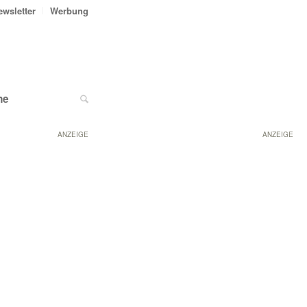
ewsletter
Werbung
ne
ANZEIGE
ANZEIGE