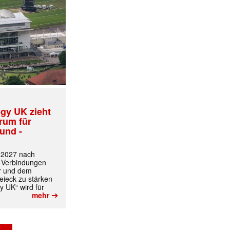
gy UK zieht
✕
trum für
und -
t 2027 nach
 Verbindungen
r und dem
ieck zu stärken
y UK“ wird für
➔
mehr