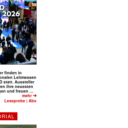
r finden in
ionalen Leitmessen
tatt. Aussteller
eren ihre neuesten
gen und freuen …
➔
mehr
Leseprobe
Abo
|
ORIAL