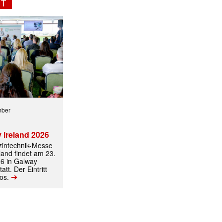
NT
mber
 Ireland 2026
izintechnik-Messe
land findet am 23.
6 in Galway
att. Der Eintritt
➔
los.
ormiert.