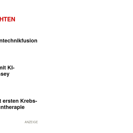
CHTEN
ntechnikfusion
it KI-
ssey
 ersten Krebs-
untherapie
ANZEIGE