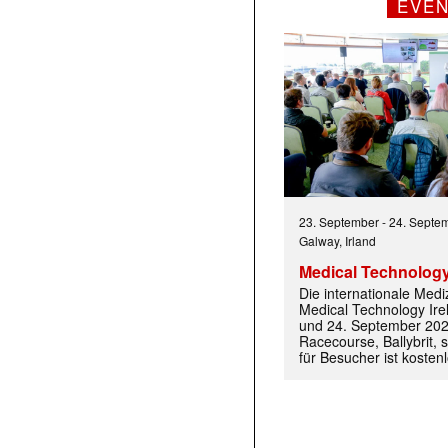
EVE
23. September
-
24. Septe
Galway, Irland
Medical Technology
Die internationale Med
Medical Technology Ire
und 24. September 202
Racecourse, Ballybrit, st
für Besucher ist kosten
 |transkript-Newsletter jede Woche aktuell inf