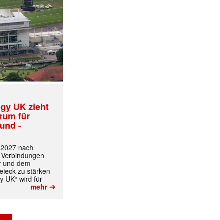
gy UK zieht
trum für
und -
t 2027 nach
 Verbindungen
r und dem
ieck zu stärken
y UK“ wird für
➔
mehr