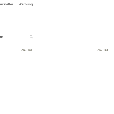
ewsletter
Werbung
ne
ANZEIGE
ANZEIGE