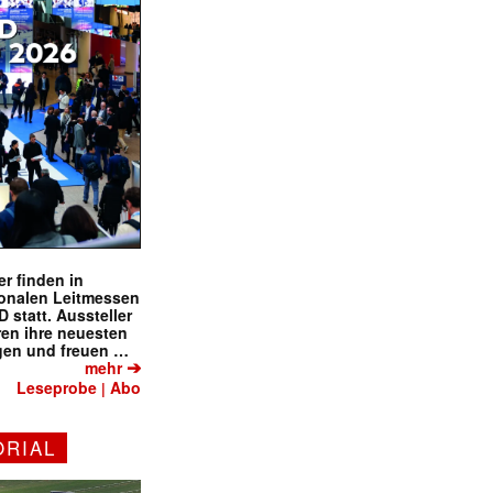
r finden in
ionalen Leitmessen
tatt. Aussteller
eren ihre neuesten
gen und freuen …
➔
mehr
Leseprobe
Abo
|
✕
ORIAL