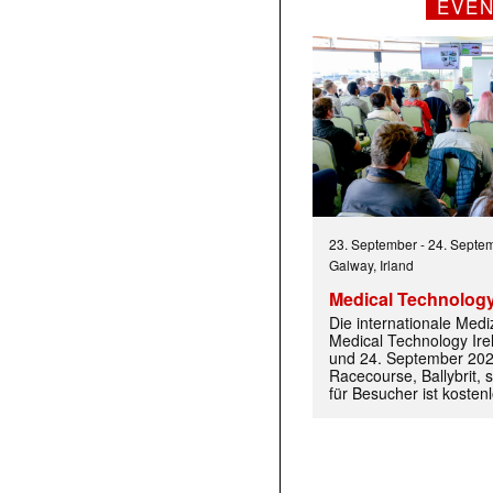
EVE
 |transkript-Newsletter jede Woche aktuell inf
)
23. September
-
24. Septe
Galway, Irland
Medical Technology
Die internationale Med
Medical Technology Ire
und 24. September 202
Racecourse, Ballybrit, st
für Besucher ist kosten