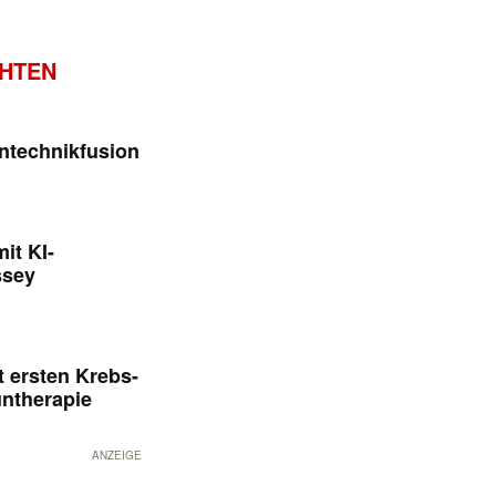
CHTEN
ntechnikfusion
it KI-
ssey
 ersten Krebs-
untherapie
ANZEIGE