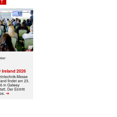
NT
ormiert.
mber
 Ireland 2026
izintechnik-Messe
land findet am 23.
6 in Galway
att. Der Eintritt
➔
los.