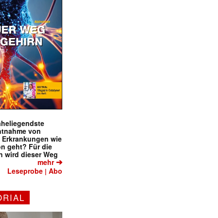
naheliegendste
ntnahme von
f Erkrankungen wie
on geht? Für die
 wird dieser Weg
➔
mehr
Leseprobe
Abo
|
ORIAL