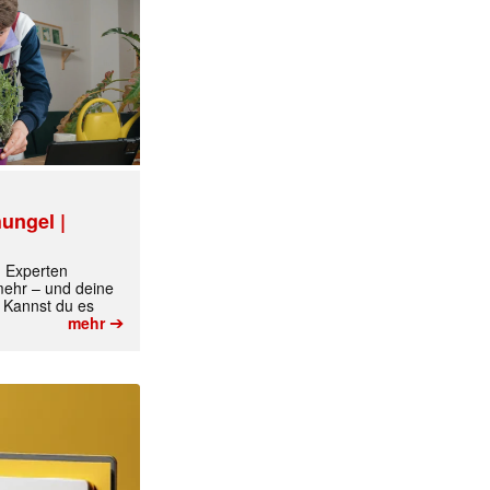
✕
ungel |
m Experten
 mehr – und deine
 Kannst du es
➔
mehr