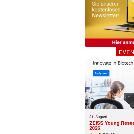
EVE
 |transkript-Newsletter jede Woche aktuell inf
31. August
ZEISS Young Rese
)
2026