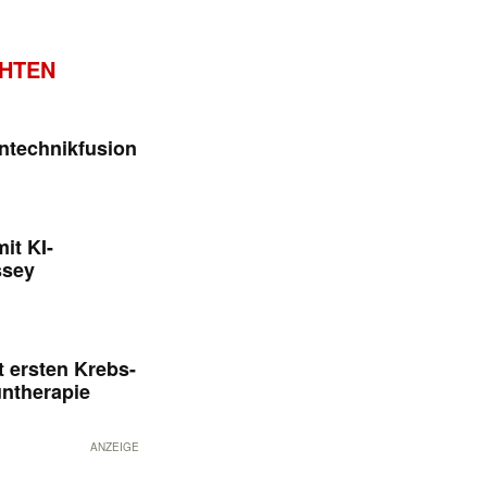
CHTEN
ntechnikfusion
it KI-
ssey
 ersten Krebs-
untherapie
ANZEIGE