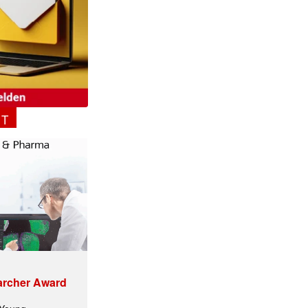
NT
ormiert.
archer Award