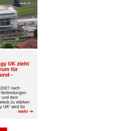
gy UK zieht
trum für
und -
t 2027 nach
✕
 Verbindungen
r und dem
ieck zu stärken
y UK“ wird für
➔
mehr