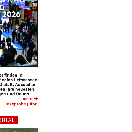
r finden in
ionalen Leitmessen
tatt. Aussteller
eren ihre neuesten
gen und freuen …
➔
mehr
Leseprobe
Abo
|
ORIAL