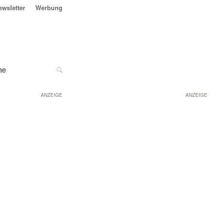
ewsletter
Werbung
ne
ANZEIGE
ANZEIGE