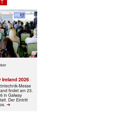
NT
mber
 Ireland 2026
izintechnik-Messe
land findet am 23.
6 in Galway
att. Der Eintritt
➔
los.