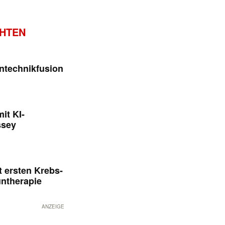
CHTEN
ntechnikfusion
it KI-
ssey
 ersten Krebs-
untherapie
ANZEIGE