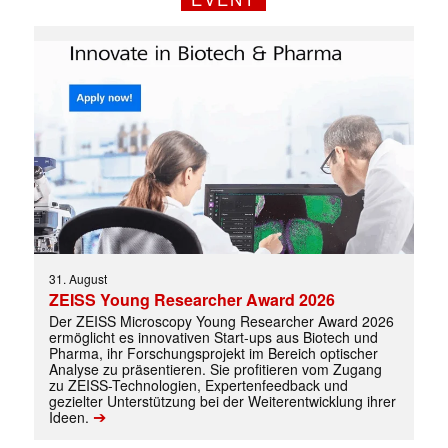
31. August
ZEISS Young Researcher Award 2026
Mit dem |transkript-Newsletter
Der ZEISS Microscopy Young Researcher Award 2026
ermöglicht es innovativen Start-ups aus Biotech und
jede Woche aktuell informiert.
Pharma, ihr Forschungsprojekt im Bereich optischer
Analyse zu präsentieren. Sie profitieren vom Zugang
zu ZEISS-Technologien, Expertenfeedback und
E-
gezielter Unterstützung bei der Weiterentwicklung ihrer
Mail
➔
Ideen.
(erforderlich)