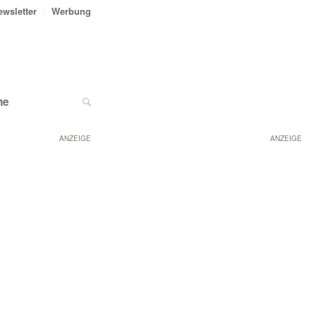
ewsletter
Werbung
ne
ANZEIGE
ANZEIGE