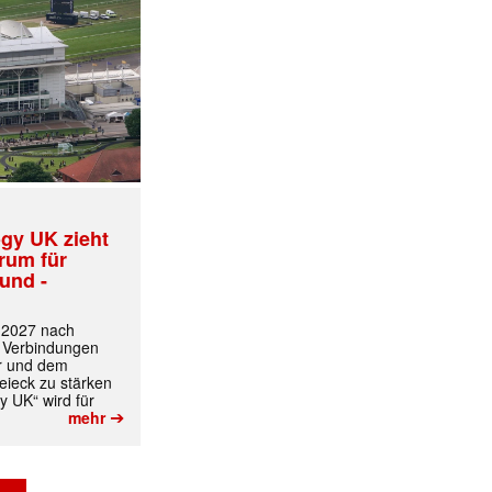
gy UK zieht
trum für
und -
t 2027 nach
✕
 Verbindungen
r und dem
ieck zu stärken
y UK“ wird für
➔
mehr