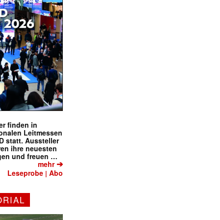
r finden in
ionalen Leitmessen
tatt. Aussteller
eren ihre neuesten
gen und freuen …
➔
mehr
Leseprobe
Abo
|
ORIAL