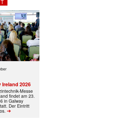
NT
mber
 Ireland 2026
izintechnik-Messe
land findet am 23.
6 in Galway
att. Der Eintritt
➔
los.