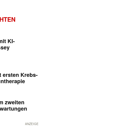
CHTEN
it KI-
ssey
 ersten Krebs-
untherapie
im zweiten
rwartungen
ANZEIGE