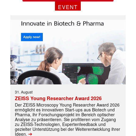
EVENT
Mit dem |transkript-Newsletter
31. August
jede Woche aktuell informiert.
ZEISS Young Researcher Award 2026
Der ZEISS Microscopy Young Researcher Award 2026
E-
ermöglicht es innovativen Start-ups aus Biotech und
Mail
Pharma, ihr Forschungsprojekt im Bereich optischer
(erforderlich)
Analyse zu präsentieren. Sie profitieren vom Zugang
zu ZEISS-Technologien, Expertenfeedback und
gezielter Unterstützung bei der Weiterentwicklung ihrer
➔
Ideen.