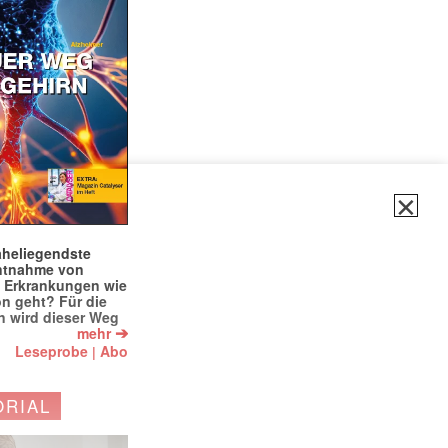
✕
naheliegendste
ntnahme von
f Erkrankungen wie
on geht? Für die
 wird dieser Weg
➔
mehr
Leseprobe
Abo
|
ORIAL