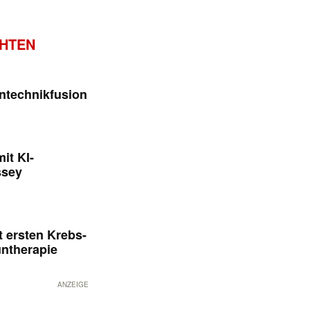
CHTEN
ntechnikfusion
it KI-
ssey
 ersten Krebs-
untherapie
ANZEIGE