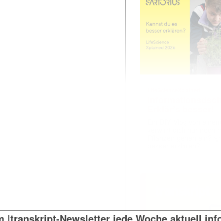
LifeScienceXplained
Informationsdsch
Erklär’s besser!
Ein DIY‑Vlog von eine
verwirrt dich nur noch
Pflanzen gehen ein? 🤯
besser erklären?
 |transkript-Newsletter jede Woche aktuell inf