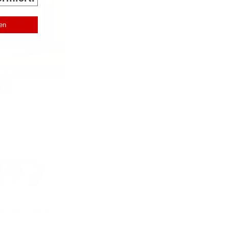
NT
archer Award