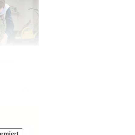
ungel |
m Experten
 mehr – und deine
 Kannst du es
➔
mehr
ormiert.