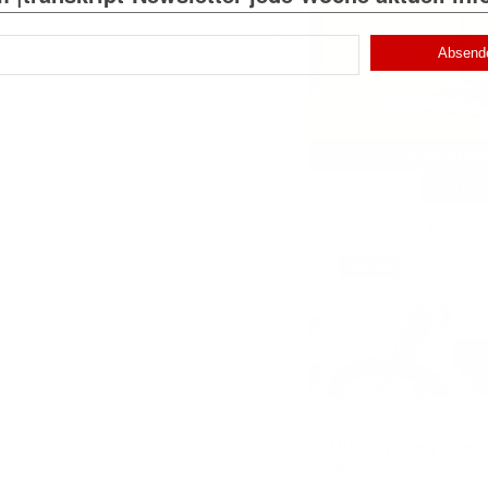
)
EVE
31. August
ZEISS Young Rese
2026