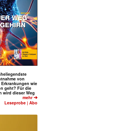
naheliegendste
ntnahme von
f Erkrankungen wie
on geht? Für die
 wird dieser Weg
➔
mehr
Leseprobe
Abo
|