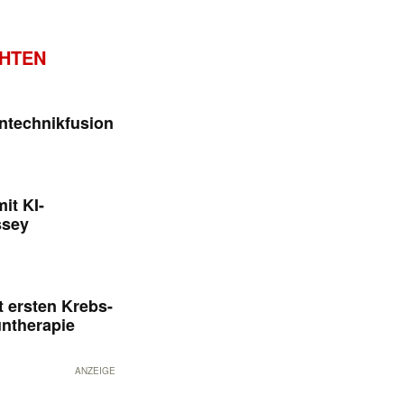
CHTEN
ntechnikfusion
it KI-
ssey
 ersten Krebs-
untherapie
ANZEIGE