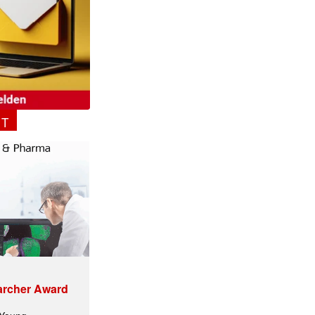
NT
archer Award