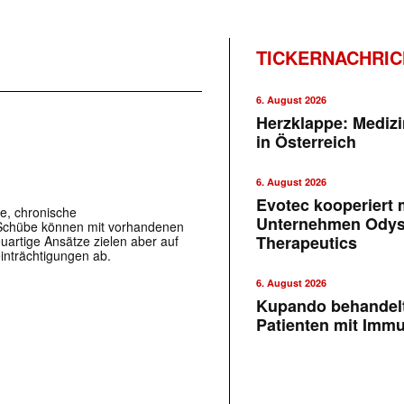
TICKERNACHRI
6. August 2026
Herzklappe: Medizi
in Österreich
z
6. August 2026
Evotec kooperiert m
re, chronische
Unternehmen Ody
 Schübe können mit vorhandenen
Therapeutics
euartige Ansätze zielen aber auf
einträchtigungen ab.
6. August 2026
Kupando behandelt
Patienten mit Imm