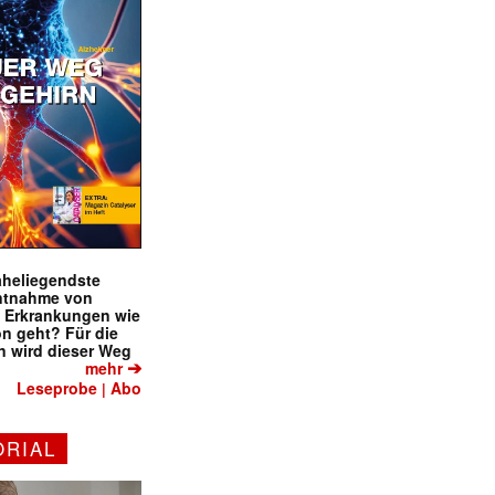
naheliegendste
ntnahme von
f Erkrankungen wie
on geht? Für die
 wird dieser Weg
➔
mehr
Leseprobe
Abo
|
ORIAL