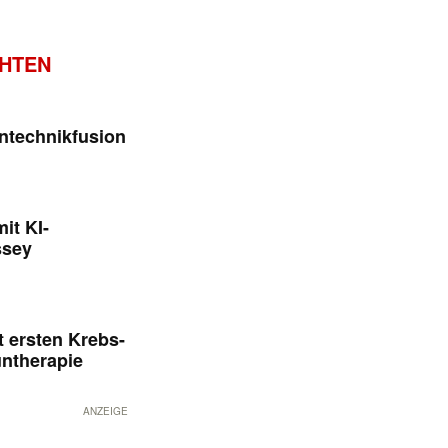
CHTEN
ntechnikfusion
it KI-
ssey
 ersten Krebs-
untherapie
ANZEIGE